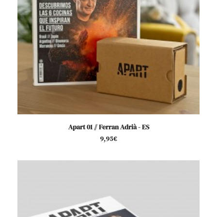
AÑADIR AL CARRITO
Apart 01 // Ferran Adrià - ES
9,95
€