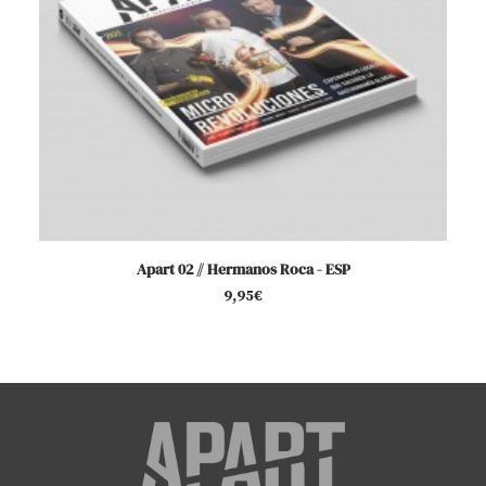
AÑADIR AL CARRITO
Apart 02 // Hermanos Roca - ESP
9,95
€