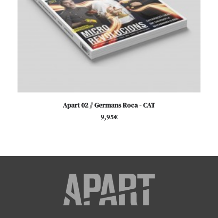
AFEGEIX A LA CISTELLA
Apart 02 // Germans Roca - CAT
9,95
€